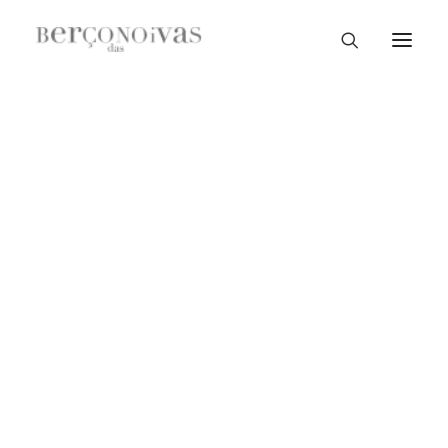
Loja Braga
Loja Guimarães
Loja V. N. Famalicão
Loja Porto
Sample Sale
Braga
Guimarães
V. N. Famalicão
Porto