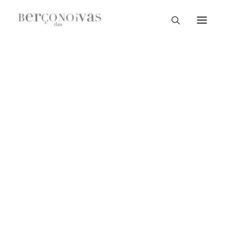
Loja Braga
Loja Guimarães
Loja V. N. Famalicão
Loja Porto
Sample Sale
Braga
Guimarães
V. N. Famalicão
Porto