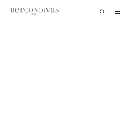
Loja Braga
PROMOÇÃO!
Loja Guimarães
Loja V. N. Famalicão
Loja Porto
Sample Sale
Braga
Guimarães
V. N. Famalicão
Porto