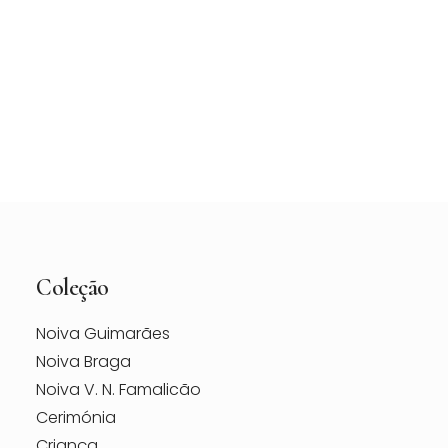
Vestido de Noiva Maggie Sottero Vanessa –
Loja Berço das Noivas
Coleção
Noiva Guimarães
Noiva Braga
Noiva V. N. Famalicão
Cerimónia
Criança