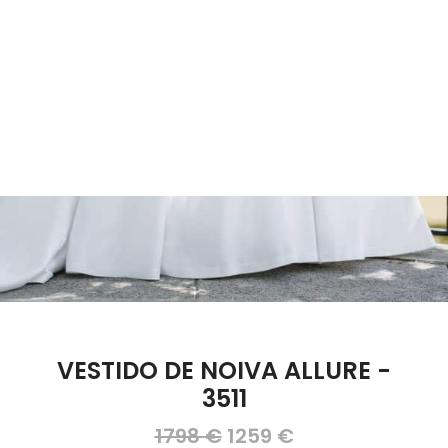
Marcações
VESTIDO DE NOIVA ALLURE -
3511
O
O
1798
€
1259
€