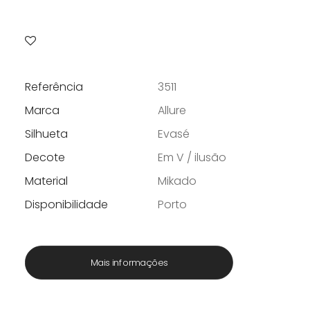
preço
preço
original
atual
era:
é:
1798 €.
1259 €.
Referência
3511
Marca
Allure
Silhueta
Evasé
Decote
Em V / ilusão
Material
Mikado
Disponibilidade
Porto
Mais informações