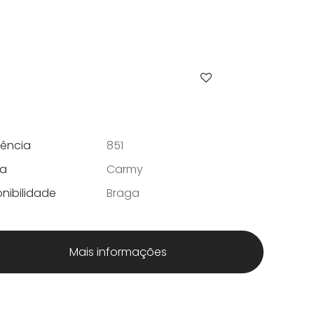
rência
851
a
Carmy
nibilidade
Braga
Mais informações