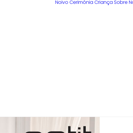
Noivo
Cerimónia
Criança
Sobre N
Loja Braga
Loja Guimarães
Loja V. N.
Famalicão
Loja Porto
Sample Sale
Braga
Guimarães
V. N. Famalicão
Porto