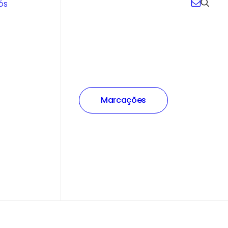
ós
Marcações