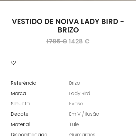
VESTIDO DE NOIVA LADY BIRD -
BRIZO
O
O
1785
€
1428
€
preço
preço
original
atual
era:
é:
1785 €.
1428 €.
Referência
Brizo
Marca
Lady Bird
Silhueta
Evasé
Decote
Em V / ilusão
Material
Tule
Disponibilidade
Guimarães