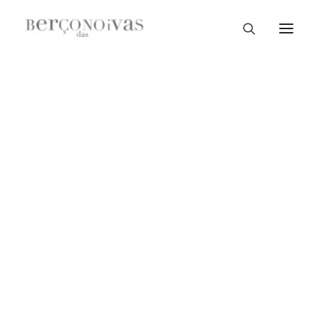
Loja Braga
PROMOÇÃO!
Loja Guimarães
Loja V. N. Famalicão
Loja Porto
Sample Sale
Braga
Guimarães
V. N. Famalicão
Porto