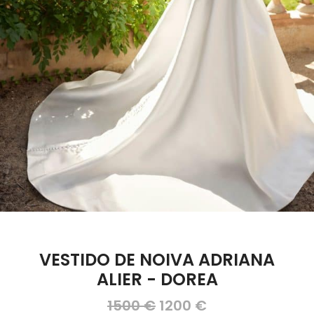
VESTIDO DE NOIVA ADRIANA
ALIER - DOREA
O
O
1500
€
1200
€