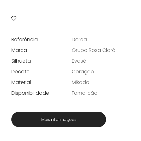
preço
preço
original
atual
era:
é:
1500 €.
1200 €.
Referência
Dorea
Marca
Grupo Rosa Clará
Silhueta
Evasé
Decote
Coração
Material
Mikado
Disponibilidade
Famalicão
Mais informações