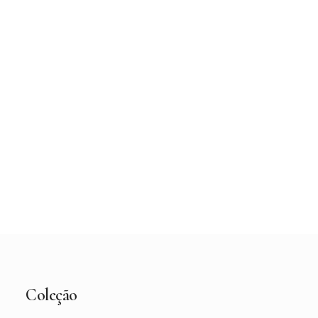
Vestido de Noiva Maggie Sottero Vanessa –
Loja Berço das Noivas
Coleção