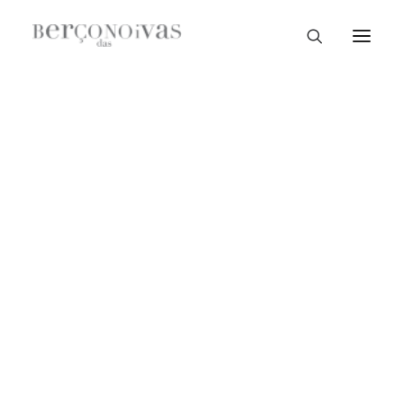
Loja Braga
Loja Guimarães
Loja V. N. Famalicão
Loja Porto
Sample Sale
Braga
Guimarães
V. N. Famalicão
Porto