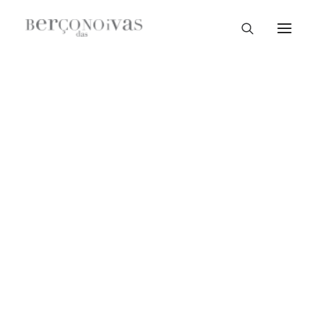
Loja Braga
Loja Guimarães
Loja V. N. Famalicão
Loja Porto
Sample Sale
Braga
Guimarães
V. N. Famalicão
Porto