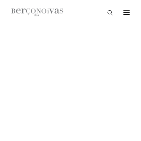
Loja Braga
Loja Guimarães
Loja V. N. Famalicão
Loja Porto
Sample Sale
Braga
Guimarães
V. N. Famalicão
Porto