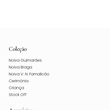
Vestido de Noiva Maggie Sottero Vanessa –
Loja Berço das Noivas
Coleção
Noiva Guimarães
Noiva Braga
Noiva V. N. Famalicão
Cerimónia
Criança
Stock Off