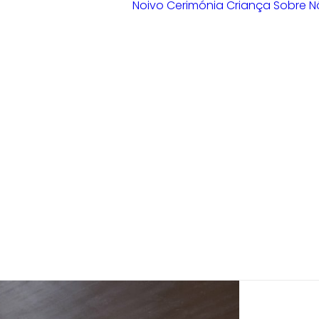
Noivo
Cerimónia
Criança
Sobre N
Loja Braga
Loja Guimarães
Loja V. N.
Famalicão
Loja Porto
Sample Sale
Braga
Guimarães
V. N. Famalicão
Porto