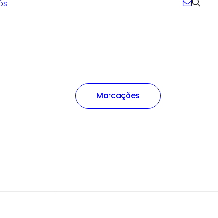
ós
Marcações