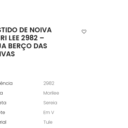
STIDO DE NOIVA
I LEE 2982 –
JA BERÇO DAS
IVAS
rência
2982
a
Morilee
eta
Sereia
te
Em V
ial
Tule