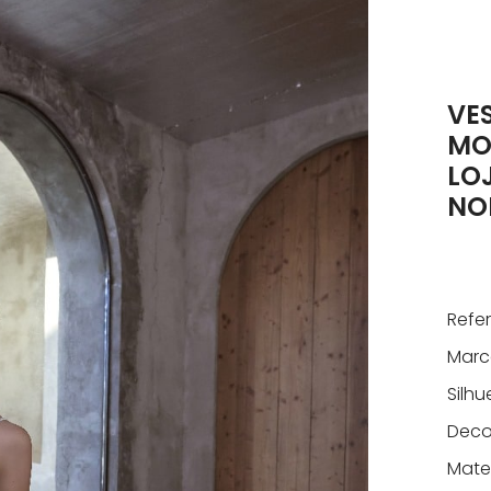
VE
MOR
LO
NO
Refe
Marc
Silhu
Deco
Mater