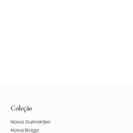
Vestido de Noiva Maggie Sottero Vanessa –
Loja Berço das Noivas
Coleção
Noiva Guimarães
Noiva Braga