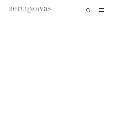
Loja Braga
Loja Guimarães
Loja V. N. Famalicão
Loja Porto
Sample Sale
Braga
Guimarães
V. N. Famalicão
Porto