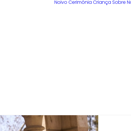
Noivo
Cerimónia
Criança
Sobre N
Loja Braga
Loja Guimarães
Loja V. N.
Famalicão
Loja Porto
Sample Sale
Braga
Guimarães
V. N. Famalicão
Porto