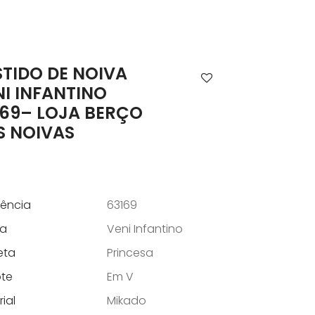
STIDO DE NOIVA
NI INFANTINO
169– LOJA BERÇO
S NOIVAS
rência
63169
a
Veni Infantino
eta
Princesa
te
Em V
ial
Mikado