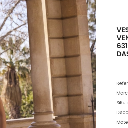
VE
VE
63
DA
Refe
Marc
Silhu
Deco
Mater