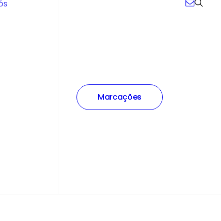
ós
Marcações