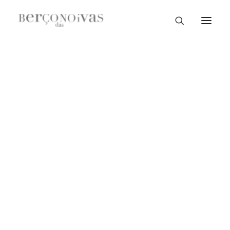
Loja Braga
Loja Guimarães
Loja V. N. Famalicão
Loja Porto
Sample Sale
Braga
Guimarães
V. N. Famalicão
Porto