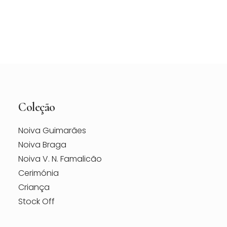
Vestido de Noiva Aire Barcelona Raya – Loja
Berço das Noivas
Coleção
Noiva Guimarães
Noiva Braga
Noiva V. N. Famalicão
Cerimónia
Criança
Stock Off