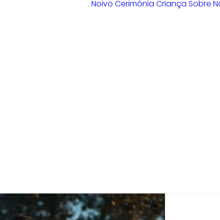
Noivo
Cerimónia
Criança
Sobre N
Loja Braga
Loja Guimarães
Loja V. N.
Famalicão
Loja Porto
Sample Sale
Braga
Guimarães
V. N. Famalicão
Porto