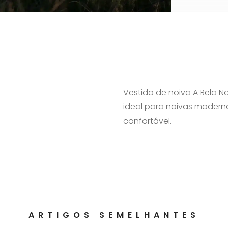
Vestido de noiva A Bela No
ideal para noivas modern
confortável.
ARTIGOS SEMELHANTES