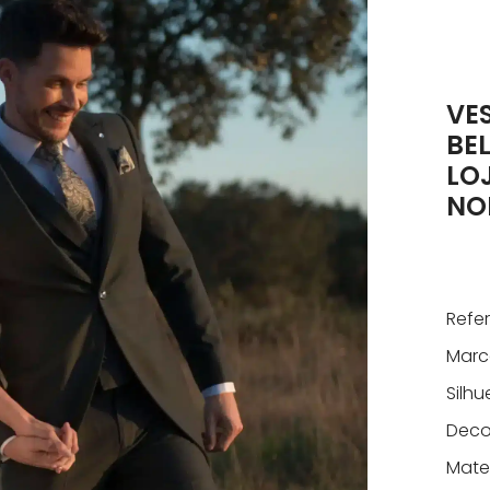
VE
BE
LO
NO
Refe
Marc
Silhu
Deco
Mater