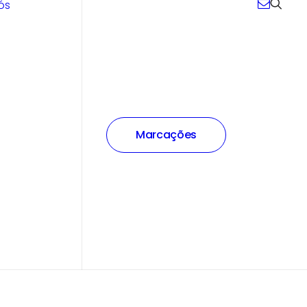
ós
Marcações