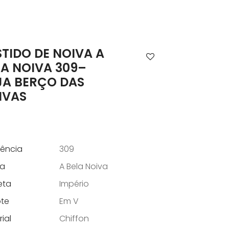
STIDO DE NOIVA A
LA NOIVA 309–
JA BERÇO DAS
IVAS
rência
309
a
A Bela Noiva
eta
Império
te
Em V
ial
Chiffon