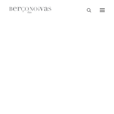
Loja Braga
Loja Guimarães
Loja V. N. Famalicão
Loja Porto
Sample Sale
Braga
Guimarães
V. N. Famalicão
Porto