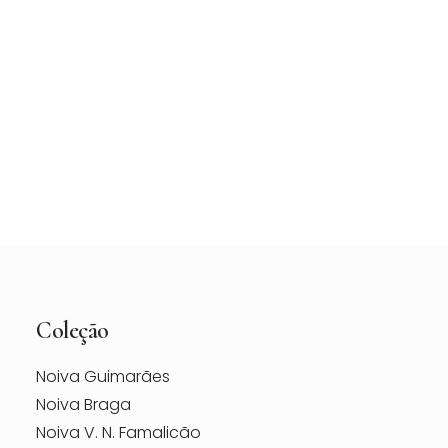
Vestido de Noiva Maggie Sottero Vanessa –
Loja Berço das Noivas
Coleção
Noiva Guimarães
Noiva Braga
Noiva V. N. Famalicão