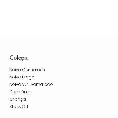
Vestido de Noiva Maggie Sottero Vanessa –
Loja Berço das Noivas
Coleção
Noiva Guimarães
Noiva Braga
Noiva V. N. Famalicão
Cerimónia
Criança
Stock Off