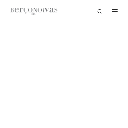
Loja Braga
Loja Guimarães
Loja V. N. Famalicão
Loja Porto
Sample Sale
Braga
Guimarães
V. N. Famalicão
Porto