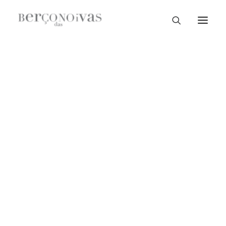
Loja Braga
Loja Guimarães
Loja V. N. Famalicão
Loja Porto
Sample Sale
Braga
Guimarães
V. N. Famalicão
Porto