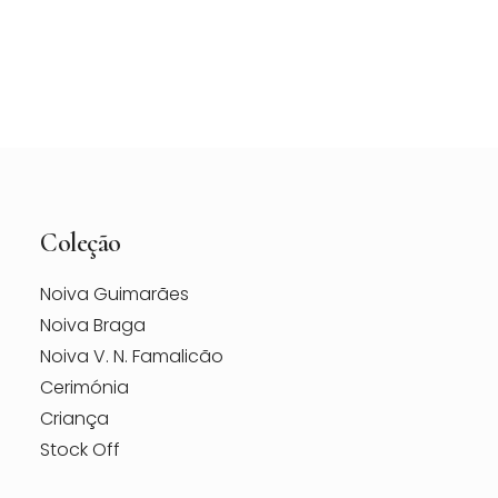
Vestido de Noiva Maggie Sottero Vanessa –
Loja Berço das Noivas
Coleção
Noiva Guimarães
Noiva Braga
Noiva V. N. Famalicão
Cerimónia
Criança
Stock Off