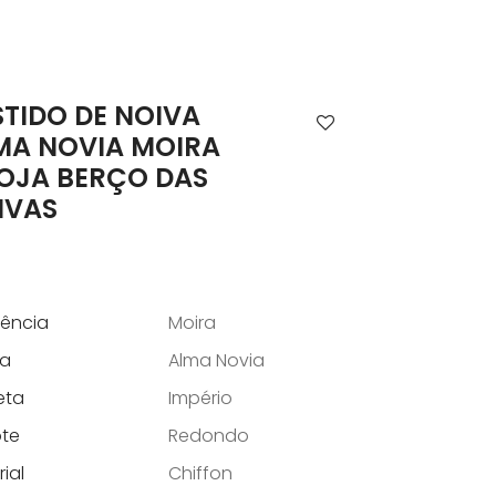
STIDO DE NOIVA
MA NOVIA MOIRA
LOJA BERÇO DAS
IVAS
rência
Moira
a
Alma Novia
eta
Império
te
Redondo
ial
Chiffon