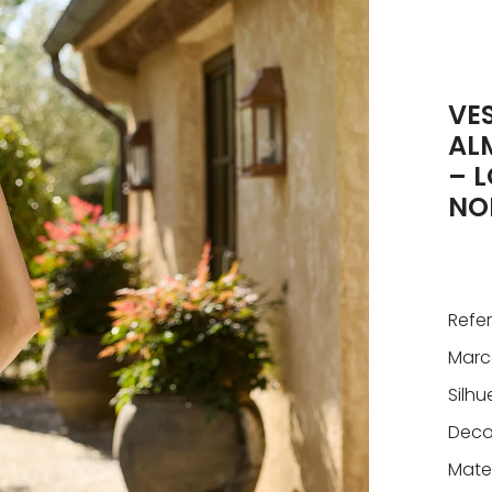
VE
AL
– 
NO
Refe
Marc
Silhu
Deco
Mater