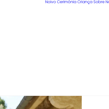
Noivo
Cerimónia
Criança
Sobre N
Loja Braga
Loja Guimarães
Loja V. N.
Famalicão
Loja Porto
Sample Sale
Braga
Guimarães
V. N. Famalicão
Porto