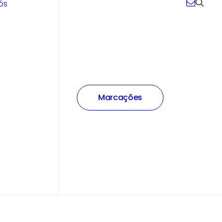
ós
Marcações