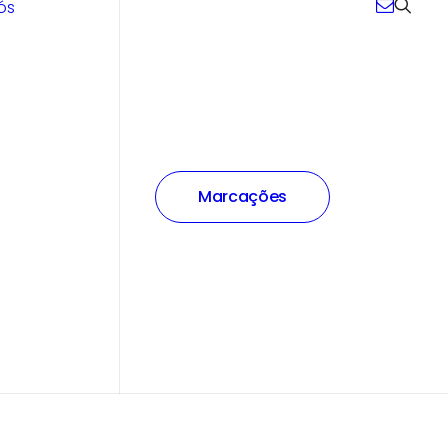
ós
Marcações