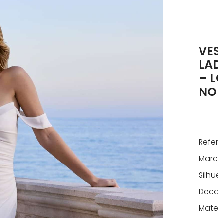
VE
LA
– 
NO
Refe
Marc
Silhu
Deco
Mater