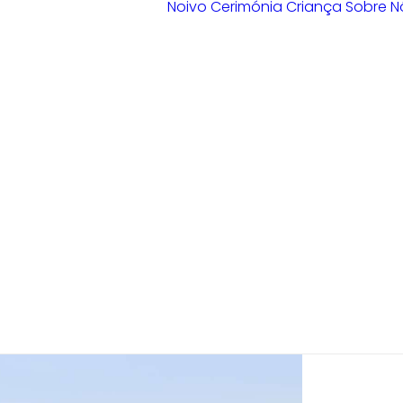
Noivo
Cerimónia
Criança
Sobre N
Loja Braga
Loja Guimarães
Loja V. N.
Famalicão
Loja Porto
Sample Sale
Braga
Guimarães
V. N. Famalicão
Porto