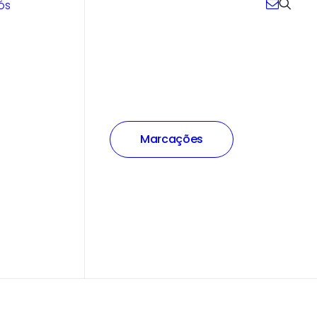
ós
Marcações