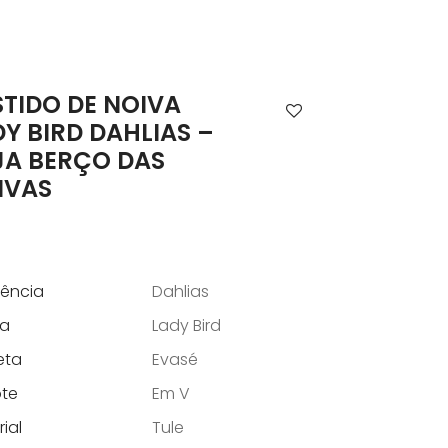
STIDO DE NOIVA
DY BIRD DAHLIAS –
JA BERÇO DAS
IVAS
rência
Dahlias
a
Lady Bird
eta
Evasé
te
Em V
ial
Tule