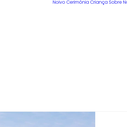
Noivo
Cerimónia
Criança
Sobre N
Loja Braga
Loja Guimarães
Loja V. N.
Famalicão
Loja Porto
Sample Sale
Braga
Guimarães
V. N. Famalicão
Porto