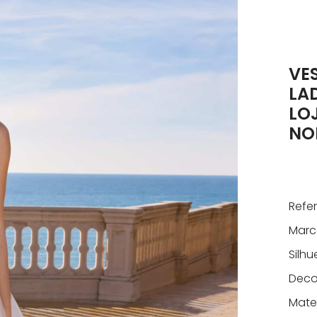
VE
LA
LO
NO
Refe
Marc
Silhu
Deco
Mater