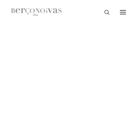
Loja Braga
Loja Guimarães
Loja V. N. Famalicão
Loja Porto
Sample Sale
Braga
Guimarães
V. N. Famalicão
Porto