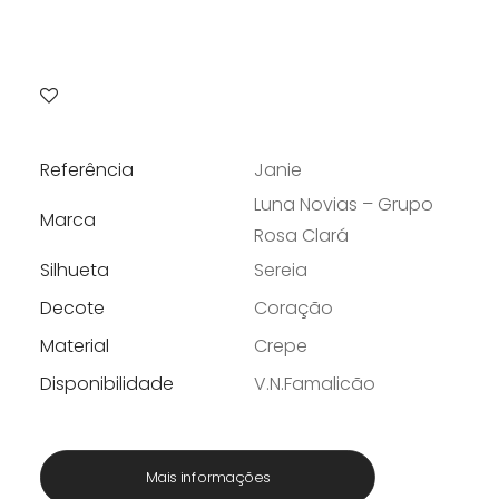
Referência
Janie
Luna Novias – Grupo
Marca
Rosa Clará
Silhueta
Sereia
Decote
Coração
Material
Crepe
Disponibilidade
V.N.Famalicão
Mais informações