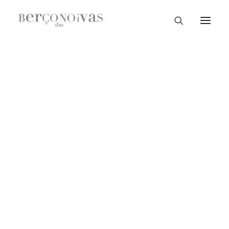
Loja Braga
Loja Guimarães
Loja V. N. Famalicão
Loja Porto
Sample Sale
Braga
Guimarães
V. N. Famalicão
Porto