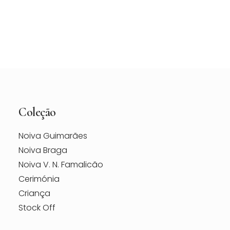
Vestido de Noiva Maggie Sottero Estelle –
Loja Berço das Noivas
Coleção
Noiva Guimarães
Noiva Braga
Noiva V. N. Famalicão
Cerimónia
Criança
Stock Off