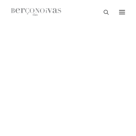
Loja Braga
Loja Guimarães
Loja V. N. Famalicão
Loja Porto
Sample Sale
Braga
Guimarães
V. N. Famalicão
Porto