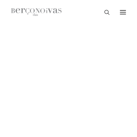
Loja Braga
Loja Guimarães
Loja V. N. Famalicão
Loja Porto
Sample Sale
Braga
Guimarães
V. N. Famalicão
Porto