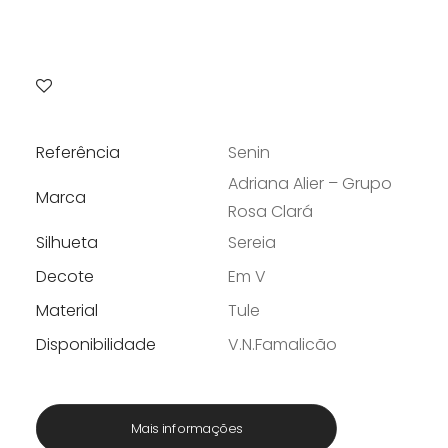
Referência
Senin
Adriana Alier – Grupo
Marca
Rosa Clará
Silhueta
Sereia
Decote
Em V
Material
Tule
Disponibilidade
V.N.Famalicão
Mais informações