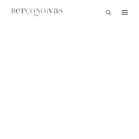
Loja Braga
Loja Guimarães
Loja V. N. Famalicão
Loja Porto
Sample Sale
Braga
Guimarães
V. N. Famalicão
Porto