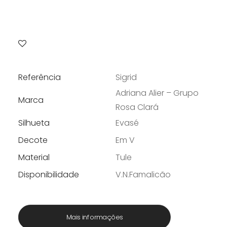
Referência
Sigrid
Adriana Alier – Grupo
Marca
Rosa Clará
Silhueta
Evasé
Decote
Em V
Material
Tule
Disponibilidade
V.N.Famalicão
Mais informações