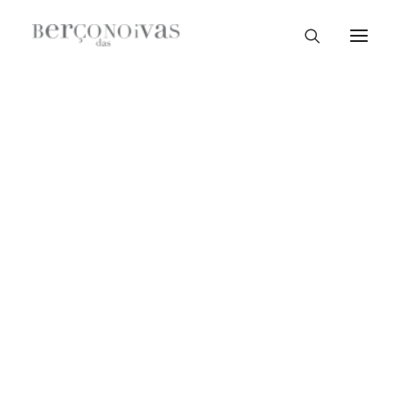
Loja Braga
Loja Guimarães
Loja V. N. Famalicão
No products added to the wishlist
Loja Porto
Sample Sale
Braga
Guimarães
V. N. Famalicão
Porto
Coleção
Noiva Guimarães
Noiva Braga